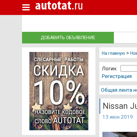
autotat
.ru
Новые авто
Подержанные авто
Автосалоны
ДОБАВИТЬ ОБЪЯВЛЕНИЕ
Запчасти
>
Автосервисы
На главную
Нов
Автошколы
Логин:
Регистрация
Автострахование
Грузоперевозки
Общая лента н
Эвакуаторы
Nissan J
Такси Казань
13 июн 2019
Независимая экспертиза
Автокредиты