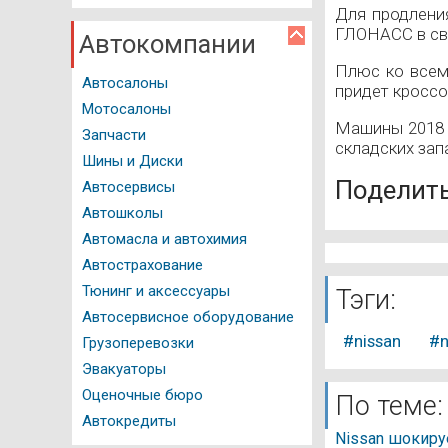
Мед. справка
Для продлени
ГЛОНАСС в сво
Справочник мотоциклиста
Автокомпании
Плюс ко всему
История автомобиля
Автосалоны
придет кроссо
Мотосалоны
Вопрос - Ответ
Машины 2018 г
Запчасти
складских зап
Авторейтинги
Шины и Диски
Поделить
Автосервисы
Тест драйвы
Автошколы
Полезные советы
Автомасла и автохимия
Автострахование
Фото и Видео
Тюнинг и аксессуары
Тэги:
Автосервисное оборудование
#nissan
#n
Грузоперевозки
Эвакуаторы
Оценочные бюро
По теме:
Автокредиты
Nissan шокиру