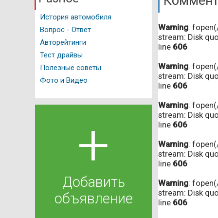
Коммент
История автомобиля
Warning
: fopen
Вопрос - Ответ
stream: Disk qu
Авторейтинги
line
606
Тест драйвы
Warning
: fopen
Полезные советы
stream: Disk qu
Фото и Видео
line
606
Warning
: fopen
stream: Disk qu
+
line
606
Warning
: fopen
stream: Disk qu
line
606
Добавить
Warning
: fopen
stream: Disk qu
объявление
line
606