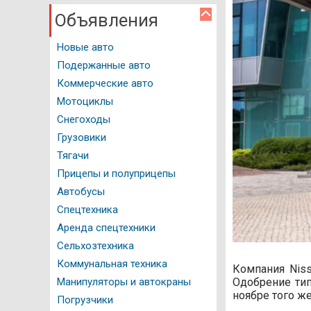
Объявления
Авто программы
Новые авто
Водительское удостоверение
Подержанные авто
ГИБДД Казань
Коммерческие авто
Документация
Мотоциклы
Снегоходы
Как это работает
Грузовики
Автомойки
Тягачи
Прицепы и полуприцепы
Автостоянки
Автобусы
Автозаправочные станции
Спецтехника
Аренда спецтехники
Нотариальные конторы
Сельхозтехника
Регистрация ТС
Коммунальная техника
Компания Niss
Одобрение тип
Манипуляторы и автокраны
Техосмотр
ноябре того же
Погрузчики