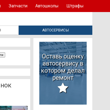
ы
Запчасти
Автошколы
Штрафы
О
АВТОСЕРВИСЫ
Оставь оценку
автосервису в
котором делал
ремонт
ынок