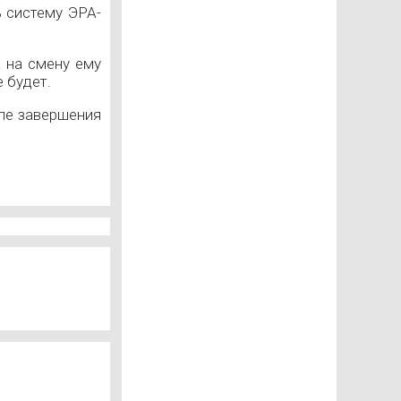
 систему ЭРА-
а на смену ему
 будет.
сле завершения