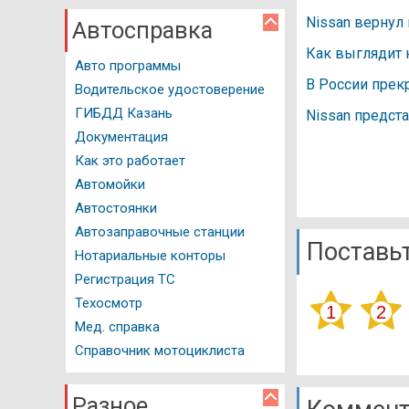
Nissan вернул
Автосправка
Как выглядит 
Авто программы
В России прек
Водительское удостоверение
ГИБДД Казань
Nissan предст
Документация
Как это работает
Автомойки
Автостоянки
Автозаправочные станции
Поставьт
Нотариальные конторы
Регистрация ТС
Техосмотр
Мед. справка
Справочник мотоциклиста
Разное