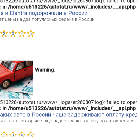
13226/autotat.ru/www/_logs/er260807.log): failed to open
d in
/home/u513226/autotat.ru/www/_includes/__api.php
ris и Elantra подорожали в России
т цены на два популярных седана в России.
Warning
:
13226/autotat.ru/www/_logs/er260807.log): failed to open
d in
/home/u513226/autotat.ru/www/_includes/__api.php
аких авто в России чаще задерживают оплату кре
ьцы авто, которые чаще задерживают оплату по автокредиту.