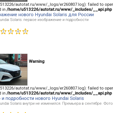
13226/autotat.ru/www/_logs/er260807.log): failed to open
d in
/home/u513226/autotat.ru/www/_includes/__api.php
ажение нового Hyundai Solaris для России
ndai Solaris: первое изображение и подробности
Warning
:
13226/autotat.ru/www/_logs/er260807.log): failed to open
d in
/home/u513226/autotat.ru/www/_includes/__api.php
и подробности нового Hyundai Solaris
ndai Solaris внутри не изменился. Премьера в сентябре. Фото