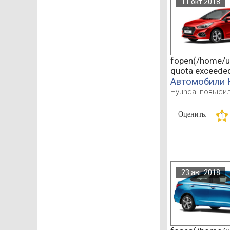
11 окт 2018
fopen(/home/u5
quota exceede
Автомобили 
Hyundai повысил
Оценить:
23 авг 2018