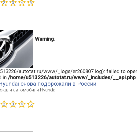
Warning
:
13226/autotat.ru/www/_logs/er260807.log): failed to open
d in
/home/u513226/autotat.ru/www/_includes/__api.php
Hyundai снова подорожали в России
ожали автомобили Hyundai