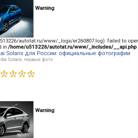
Warning
:
13226/autotat.ru/www/_logs/er260807.log): failed to open
d in
/home/u513226/autotat.ru/www/_includes/__api.php
i Solaris для России: официальные фотографии
dai Solaris: первые фото
Warning
: