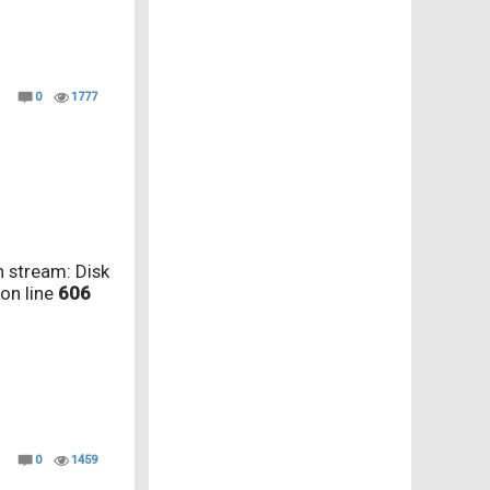
0
1777
 stream: Disk
on line
606
0
1459