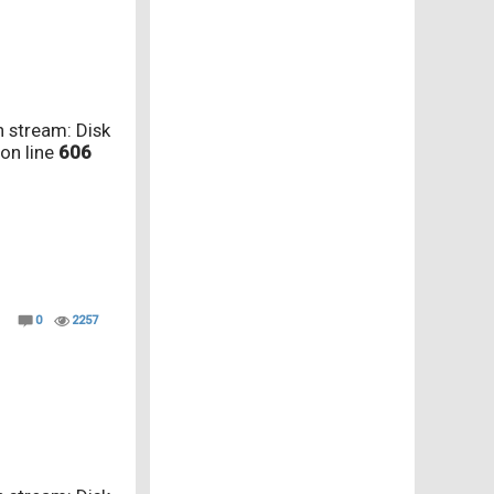
 stream: Disk
on line
606
0
2257