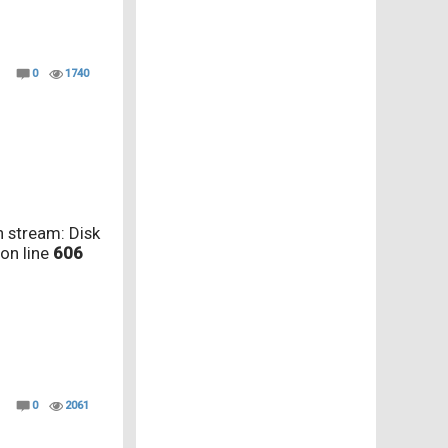
0
1740
 stream: Disk
on line
606
0
2061