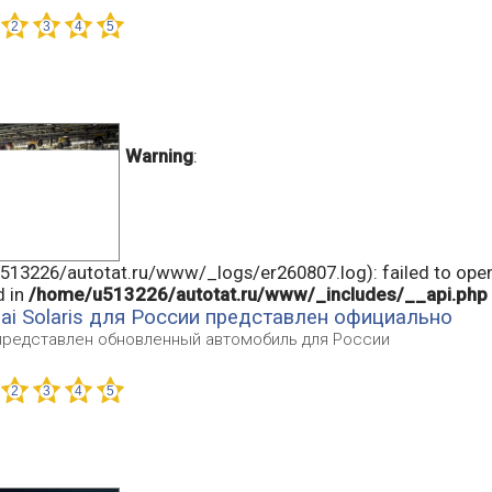
Warning
:
13226/autotat.ru/www/_logs/er260807.log): failed to open
d in
/home/u513226/autotat.ru/www/_includes/__api.php
i Solaris для России представлен официально
: представлен обновленный автомобиль для России