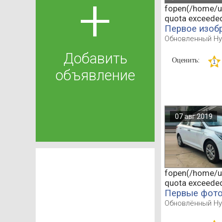
+
fopen(/home/u5
quota exceede
Первое изобр
Обновленный Hyu
Добавить
Оценить:
объявление
07 авг 2019
fopen(/home/u5
quota exceede
Первые фото 
Обновлённый Hyu