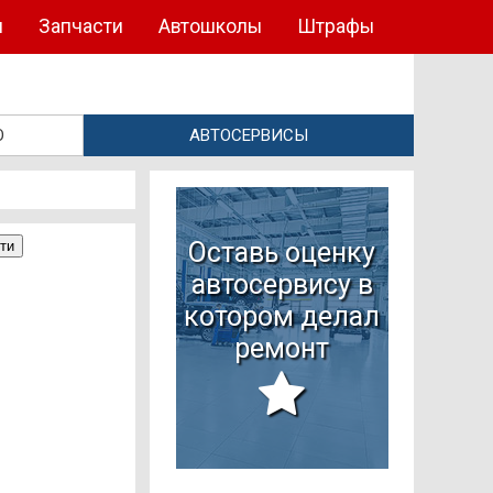
ы
Запчасти
Автошколы
Штрафы
О
АВТОСЕРВИСЫ
Оставь оценку
автосервису в
котором делал
ремонт