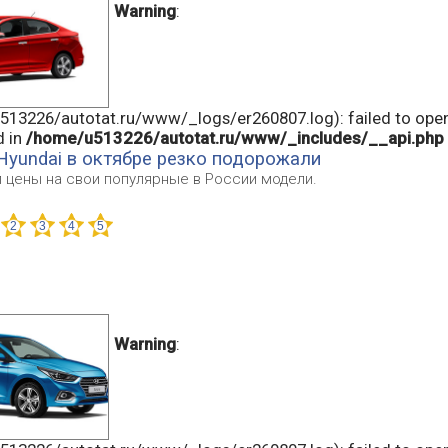
Warning
:
13226/autotat.ru/www/_logs/er260807.log): failed to open
d in
/home/u513226/autotat.ru/www/_includes/__api.php
Hyundai в октябре резко подорожали
 цены на свои популярные в России модели.
Warning
: