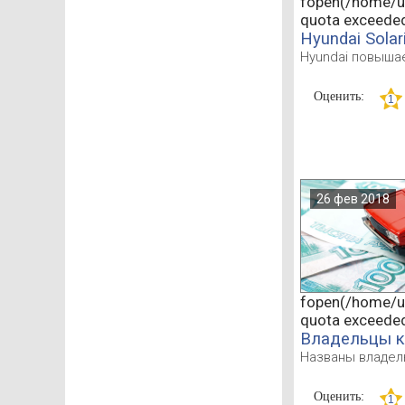
fopen(/home/u5
quota exceede
Hyundai Sola
Hyundai повышае
Оценить:
26 фев 2018
fopen(/home/u5
quota exceede
Владельцы к
Названы владел
Оценить: