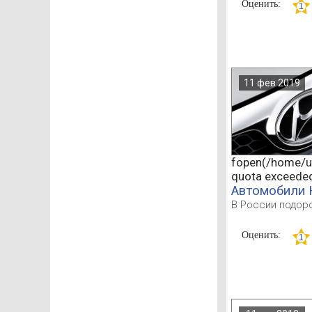
Оценить:
11 фев 2019
fopen(/home/u5
quota exceede
Автомобили 
В России подор
Оценить: