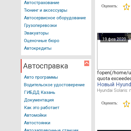
Мед. справка
Автострахование
Оценить:
Тюнинг и аксессуары
Справочник мотоциклиста
Автосервисное оборудование
История автомобиля
Грузоперевозки
Эвакуаторы
Вопрос - Ответ
19 фев 2020
Оценочные бюро
Авторейтинги
Автокредиты
Тест драйвы
Автосправка
Полезные советы
fopen(/home/u5
Авто программы
Фото и Видео
quota exceede
Новый Hyunda
Водительское удостоверение
Hyundai Solaris
ГИБДД Казань
Документация
Оценить:
Как это работает
Автомойки
Автостоянки
Автозаправочные станции