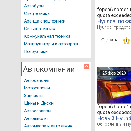
Автобусы
fopen(/home/u5
Авто программы
Спецтехника
quota exceede
Водительское удостоверение
Hyundai пока
Аренда спецтехники
Hyundai предста
Сельхозтехника
ГИБДД Казань
Коммунальная техника
Оценить:
Документация
Манипуляторы и автокраны
Погрузчики
Как это работает
Автомойки
Автокомпании
25 фев 2020
Автостоянки
Автосалоны
Автозаправочные станции
Мотосалоны
Запчасти
Нотариальные конторы
Шины и Диски
fopen(/home/u5
Регистрация ТС
Автосервисы
quota exceede
Новый Hyunda
Автошколы
Техосмотр
Обновленный Hyu
Автомасла и автохимия