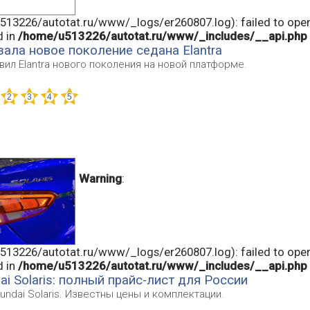
13226/autotat.ru/www/_logs/er260807.log): failed to open
d in
/home/u513226/autotat.ru/www/_includes/__api.php
зала новое поколение седана Elantra
вил Elantra нового поколения на новой платформе.
Warning
:
13226/autotat.ru/www/_logs/er260807.log): failed to open
d in
/home/u513226/autotat.ru/www/_includes/__api.php
i Solaris: полный прайс-лист для России
ndai Solaris. Известны цены и комплектации.