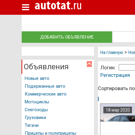
autotat
.ru
Новые авто
Подержанные авто
Автосалоны
ДОБАВИТЬ ОБЪЯВЛЕНИЕ
Запчасти
>
Автосервисы
На главную
Нов
Автошколы
Объявления
Логин:
Регистрация
Автострахование
Новые авто
Подержанные авто
Грузоперевозки
Сортировать по
Коммерческие авто
Эвакуаторы
Мотоциклы
Снегоходы
Такси Казань
18 мар 2020
Грузовики
Независимая экспертиза
Тягачи
Автокредиты
Прицепы и полуприцепы