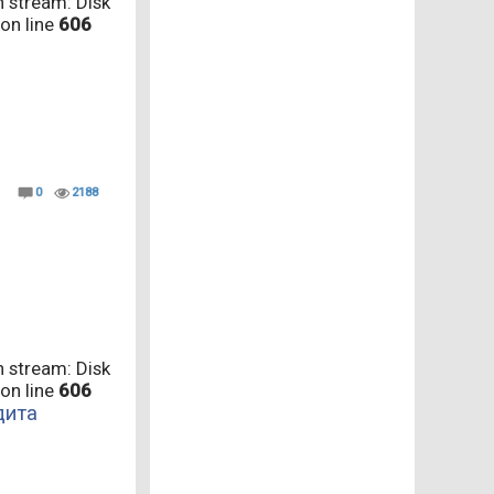
 stream: Disk
on line
606
0
2188
 stream: Disk
on line
606
дита