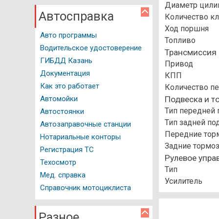
Диаметр цили
Автосправка
Количество к
Ход поршня
Авто программы
Топливо
Водительское удостоверение
Трансмиссия
ГИБДД Казань
Привод
Документация
КПП
Как это работает
Количество п
Подвеска и т
Автомойки
Тип передней 
Автостоянки
Тип задней по
Автозаправочные станции
Передние тор
Нотариальные конторы
Задние тормо
Регистрация ТС
Рулевое упра
Техосмотр
Тип
Мед. справка
Усилитель
Справочник мотоциклиста
Разное