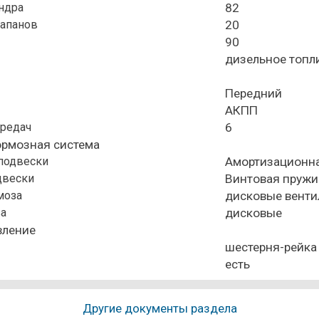
ндра
82
лапанов
20
90
дизельное топл
Передний
АКПП
ередач
6
ормозная система
подвески
Амортизационна
двески
Винтовая пружи
моза
дисковые вент
за
дисковые
вление
шестерня-рейка
есть
Другие документы раздела