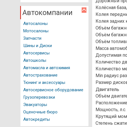
Мед. справка
Дорожный про
Колёсная база
Справочник мотоциклиста
Автокомпании
Колея передни
Колея задних 
История автомобиля
Автосалоны
Объём багажни
Мотосалоны
Вопрос - Ответ
Объём багажни
Запчасти
Объём топливн
Авторейтинги
Шины и Диски
Масса автомоб
Автосервисы
Тест драйвы
Допустимая по
Автошколы
Количество д
Полезные советы
Автомасла и автохимия
Количество м
Автострахование
Min радиус раз
Фото и Видео
Размер дисков
Тюнинг и аксессуары
Двигатель
Автосервисное оборудование
Объём двигате
Грузоперевозки
Расположени
Эвакуаторы
Мощность, л.с.
Оценочные бюро
Крутящий мом
Автокредиты
Степень сжати