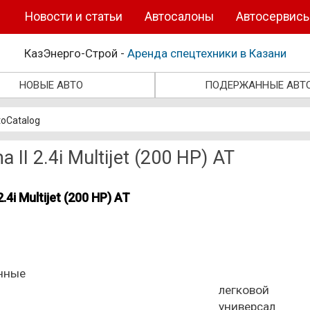
Новости и статьи
Автосалоны
Автосервис
КазЭнерго-Строй -
Аренда спецтехники в Казани
НОВЫЕ АВТО
ПОДЕРЖАННЫЕ АВТ
oCatalog
a II 2.4i Multijet (200 HP) AT
2.4i Multijet (200 HP) AT
нные
легковой
универсал