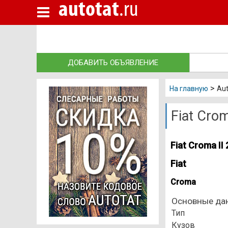
autotat
.ru
Новые авто
Подержанные авто
Автосалоны
ДОБАВИТЬ ОБЪЯВЛЕНИЕ
Запчасти
>
Автосервисы
На главную
Aut
Автошколы
Fiat Crom
Автострахование
Fiat Croma II 
Грузоперевозки
Fiat
Эвакуаторы
Croma
Такси Казань
Основные да
Независимая экспертиза
Тип
Автокредиты
Кузов