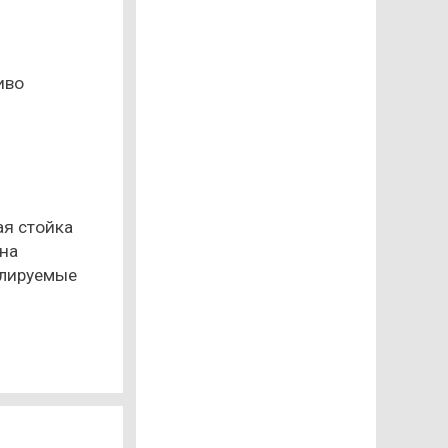
иво
я стойка
на
илируемые