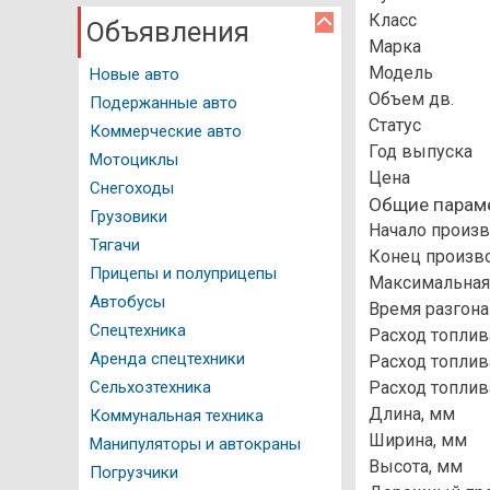
Класс
Объявления
Авто программы
Марка
Модель
Новые авто
Водительское удостоверение
Объем дв.
Подержанные авто
ГИБДД Казань
Статус
Коммерческие авто
Год выпуска
Документация
Мотоциклы
Цена
Снегоходы
Как это работает
Общие парам
Грузовики
Начало произв
Автомойки
Тягачи
Конец произво
Прицепы и полуприцепы
Максимальная 
Автостоянки
Автобусы
Время разгона 
Автозаправочные станции
Спецтехника
Расход топлив
Аренда спецтехники
Расход топлива
Нотариальные конторы
Расход топлив
Сельхозтехника
Регистрация ТС
Длина, мм
Коммунальная техника
Ширина, мм
Манипуляторы и автокраны
Техосмотр
Высота, мм
Погрузчики