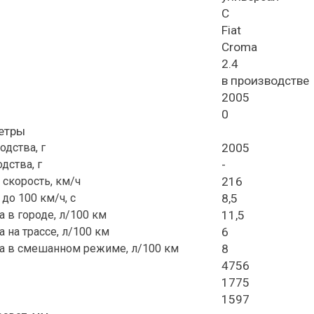
C
Fiat
Croma
2.4
в производстве
2005
0
етры
одства, г
2005
дства, г
-
скорость, км/ч
216
до 100 км/ч, с
8,5
а в городе, л/100 км
11,5
 на трассе, л/100 км
6
а в смешанном режиме, л/100 км
8
4756
1775
1597