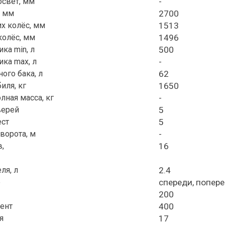
свет, мм
-
, мм
2700
х колёс, мм
1513
колёс, мм
1496
ка min, л
500
ка max, л
-
ого бака, л
62
иля, кг
1650
лная масса, кг
-
верей
5
ест
5
ворота, м
-
,
16
ля, л
2.4
е
спереди, попер
200
ент
400
я
17