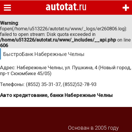
autotat
.ru
Главная
Warning
:
fopen(/home/u513226/autotat.ru/www/_logs/er260806.log):
Новые авто
failed to open stream: Disk quota exceeded in
Warning
:
/home/u513226/autotat.ru/www/_includes/__api.php
on line
fopen(/home/u513226/autotat.ru/www/_logs/er260806.log):
606
Подержанные авто
failed to open stream: Disk quota exceeded in
/home/u513226/autotat.ru/www/_includes/__api.php
on line
606
Новости и статьи
БыстроБанк Набережные Челны
Автосалоны
Адрес: Набережные Челны, ул. Пушкина, 4 (Новый город,
пр-т Сююмбике 45/05)
Автосервисы
Телефоны: (8552) 35-31-37, (8552)52-78-93
Запчасти
Авто кредитование, банки Набережные Челны
Автошколы
Вопрос-ответ
Основан в 2005 году
Узнать свои штрафы