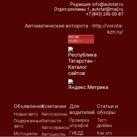
Редакция:
info@autotat.ru
Отдел рекламы:
f_autotat@mail.ru
Автосправка
+7 (843) 240-00-87
Автоматические воторота -
http://vorota-
kzn.ru/
Объявления
Компании
Для
Статьи и
водителей
обзоры
Новые авто
Автосалоны
Проверка
Тест-
Подержанные
Запчасти
штрафов
драйвы
авто
Автосервисы
ГИБДД
Как это
Мотоциклы
Автошколы