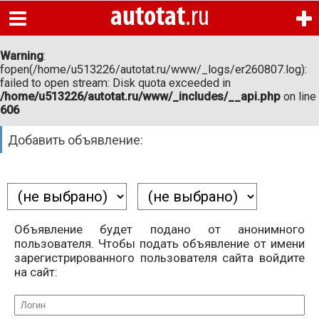
autotat
.ru
Главная
Warning
:
fopen(/home/u513226/autotat.ru/www/_logs/er260807.log):
Новые авто
failed to open stream: Disk quota exceeded in
Warning
:
/home/u513226/autotat.ru/www/_includes/__api.php
on line
fopen(/home/u513226/autotat.ru/www/_logs/er260807.log):
606
Подержанные авто
failed to open stream: Disk quota exceeded in
/home/u513226/autotat.ru/www/_includes/__api.php
on line
606
Новости и статьи
Добавить объявление:
Автосалоны
Автосервисы
Запчасти
Объявление будет подано от анонимного
пользователя. Чтобы подать объявление от имени
Автошколы
зарегистрированного пользователя сайта войдите
на сайт:
Вопрос-ответ
Узнать свои штрафы