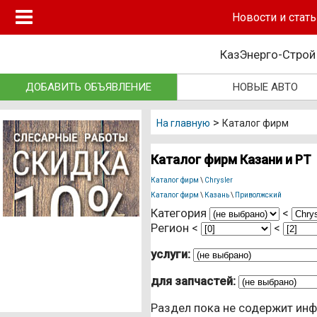
Новые авто
Новости и стать
autotat
.ru
Подержанные авто
КазЭнерго-Строй
Автосалоны
ДОБАВИТЬ ОБЪЯВЛЕНИЕ
НОВЫЕ АВТО
Запчасти
>
Автосервисы
На главную
Каталог фирм
Автошколы
Каталог фирм Казани и РТ
Автострахование
Каталог фирм
\
Chrysler
Каталог фирм
\
Казань
\
Приволжский
Грузоперевозки
Категория
<
Регион <
<
Эвакуаторы
услуги:
Такси Казань
для запчастей:
Независимая экспертиза
Раздел пока не содержит ин
Автокредиты