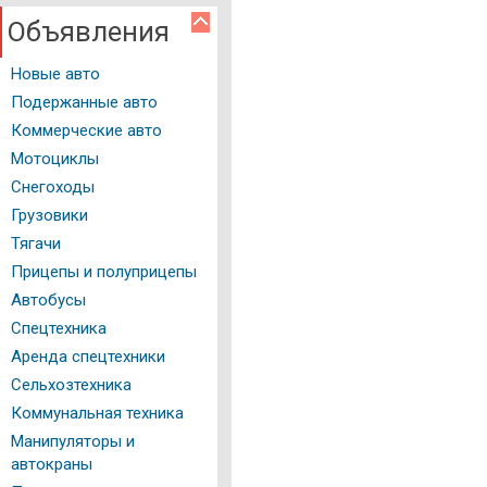
Объявления
Авто программы
Новые авто
Водительское удостоверение
Подержанные авто
ГИБДД Казань
Коммерческие авто
Документация
Мотоциклы
Снегоходы
Как это работает
Грузовики
Автомойки
Тягачи
Прицепы и полуприцепы
Автостоянки
Автобусы
Автозаправочные станции
Спецтехника
Аренда спецтехники
Нотариальные конторы
Сельхозтехника
Регистрация ТС
Коммунальная техника
Манипуляторы и
Техосмотр
автокраны