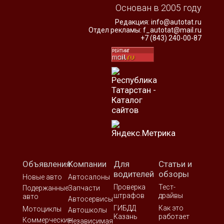
Основан в 2005 году
Редакция:
info@autotat.ru
Отдел рекламы:
f_autotat@mail.ru
+7 (843) 240-00-87
Объявления
Компании
Для
Статьи и
водителей
обзоры
Новые авто
Автосалоны
Проверка
Тест-
Подержанные
Запчасти
штрафов
драйвы
авто
Автосервисы
ГИБДД
Как это
Мотоциклы
Автошколы
Казань
работает
Коммерческие
Независимая