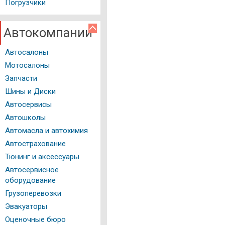
Мед. справка
Погрузчики
Справочник мотоциклиста
Автокомпании
История автомобиля
Автосалоны
Вопрос - Ответ
Мотосалоны
Авторейтинги
Запчасти
Шины и Диски
Тест драйвы
Автосервисы
Полезные советы
Автошколы
Автомасла и автохимия
Фото и Видео
Автострахование
Тюнинг и аксессуары
Автосервисное
оборудование
Грузоперевозки
Эвакуаторы
Оценочные бюро