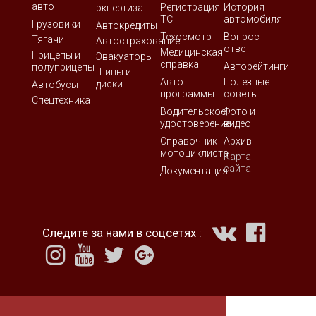
авто
Регистрация
История
экпертиза
ТС
автомобиля
Грузовики
Автокредиты
Техосмотр
Вопрос-
Тягачи
Автострахование
ответ
Медицинская
Прицепы и
Эвакуаторы
справка
Авторейтинги
полуприцепы
Шины и
Авто
Полезные
диски
Автобусы
программы
советы
Спецтехника
Водительское
Фото и
удостоверение
видео
Справочник
Архив
мотоциклиста
Карта
сайта
Документация
Следите за нами в соцсетях :