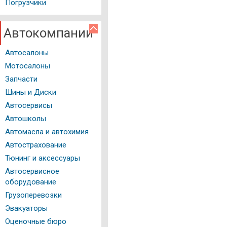
Мед. справка
Погрузчики
Справочник мотоциклиста
Автокомпании
История автомобиля
Автосалоны
Вопрос - Ответ
Мотосалоны
Авторейтинги
Запчасти
Шины и Диски
Тест драйвы
Автосервисы
Полезные советы
Автошколы
Автомасла и автохимия
Фото и Видео
Автострахование
Тюнинг и аксессуары
Автосервисное
оборудование
Грузоперевозки
Эвакуаторы
Оценочные бюро