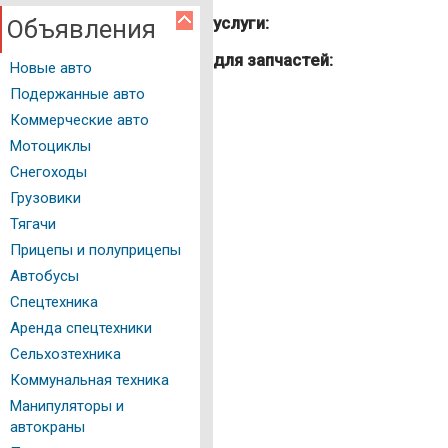
услуги:
Объявления
Авто программы
для запчастей:
Новые авто
Водительское удостоверение
Подержанные авто
ГИБДД Казань
Коммерческие авто
Документация
Мотоциклы
Снегоходы
Как это работает
Грузовики
Автомойки
Тягачи
Прицепы и полуприцепы
Автостоянки
Автобусы
Автозаправочные станции
Спецтехника
Аренда спецтехники
Нотариальные конторы
Сельхозтехника
Регистрация ТС
Коммунальная техника
Манипуляторы и
Техосмотр
автокраны