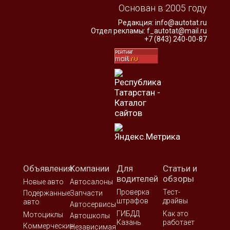
Основан в 2005 году
Редакция:
info@autotat.ru
Отдел рекламы:
f_autotat@mail.ru
+7 (843) 240-00-87
Объявления
Компании
Для
Статьи и
водителей
обзоры
Новые авто
Автосалоны
Проверка
Тест-
Подержанные
Запчасти
штрафов
драйвы
авто
Автосервисы
ГИБДД
Как это
Мотоциклы
Автошколы
Казань
работает
Коммерческие
Независимая