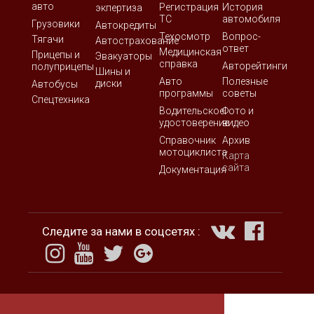
авто
Регистрация
История
экпертиза
ТС
автомобиля
Грузовики
Автокредиты
Техосмотр
Вопрос-
Тягачи
Автострахование
ответ
Медицинская
Прицепы и
Эвакуаторы
справка
Авторейтинги
полуприцепы
Шины и
Авто
Полезные
диски
Автобусы
программы
советы
Спецтехника
Водительское
Фото и
удостоверение
видео
Справочник
Архив
мотоциклиста
Карта
сайта
Документация
Следите за нами в соцсетях :