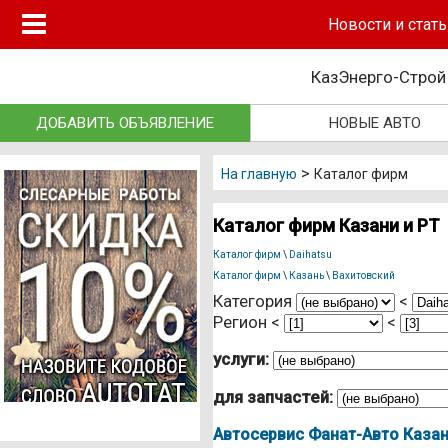
Новые авто
Новости и стать
autotat
.ru
Подержанные авто
КазЭнерго-Строй
Автосалоны
ДОБАВИТЬ ОБЪЯВЛЕНИЕ
НОВЫЕ АВТО
Запчасти
>
Автосервисы
На главную
Каталог фирм
Автошколы
Каталог фирм Казани и РТ
Автострахование
Каталог фирм
\
Daihatsu
Каталог фирм
\
Казань
\
Вахитовский
Грузоперевозки
Категория
<
Регион <
<
Эвакуаторы
услуги:
Такси Казань
для запчастей:
Независимая экспертиза
Автосервис Фанат-Авто Каза
Автокредиты