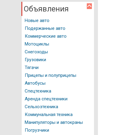
Объявления
Авто программы
Новые авто
Водительское удостоверение
Подержанные авто
ГИБДД Казань
Коммерческие авто
Документация
Мотоциклы
Снегоходы
Как это работает
Грузовики
Автомойки
Тягачи
Прицепы и полуприцепы
Автостоянки
Автобусы
Автозаправочные станции
Спецтехника
Аренда спецтехники
Нотариальные конторы
Сельхозтехника
Регистрация ТС
Коммунальная техника
Манипуляторы и автокраны
Техосмотр
Погрузчики