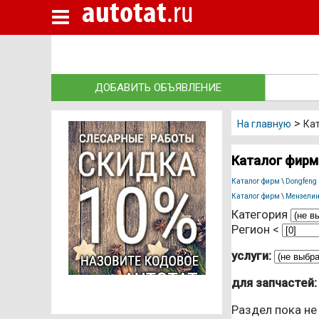
autotat
.ru
Новые авто
Подержанные авто
Автосалоны
ДОБАВИТЬ ОБЪЯВЛЕНИЕ
Запчасти
>
Автосервисы
На главную
Ка
Автошколы
Каталог фирм 
Автострахование
Каталог фирм
\
Dongfeng
Каталог фирм
\
Мензели
Грузоперевозки
Категория
Регион <
Эвакуаторы
услуги:
Такси Казань
для запчастей:
Независимая экспертиза
Раздел пока не
Автокредиты