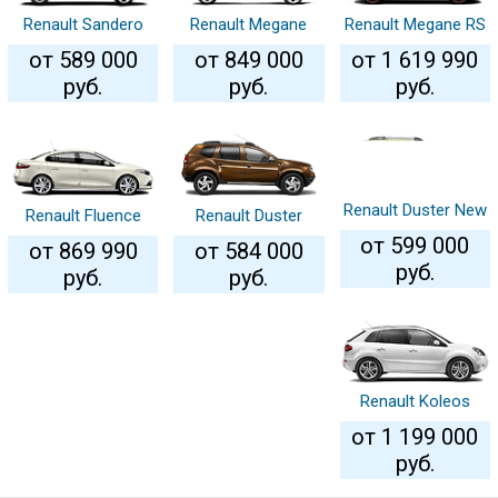
Renault Sandero
Renault Megane
Renault Megane RS
Автосправка
Stepway
хетчбэк
от 589 000
от 849 000
от 1 619 990
руб.
руб.
руб.
Renault Duster New
Renault Fluence
Renault Duster
от 599 000
от 869 990
от 584 000
руб.
руб.
руб.
Renault Koleos
от 1 199 000
руб.