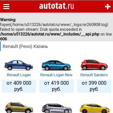
autotat
.ru
Главная
Warning
:
fopen(/home/u513226/autotat.ru/www/_logs/er260808.log):
Новые авто
failed to open stream: Disk quota exceeded in
Warning
:
/home/u513226/autotat.ru/www/_includes/__api.php
on line
fopen(/home/u513226/autotat.ru/www/_logs/er260808.log):
606
Подержанные авто
failed to open stream: Disk quota exceeded in
/home/u513226/autotat.ru/www/_includes/__api.php
on line
606
Новости и статьи
Renault (Рено) Казань
Автосалоны
Автосервисы
Запчасти
Renault Logan
Renault Logan New
Renault Sandero
New
от 409 000
от 419 000
от 399 000
Автошколы
руб.
руб.
руб.
Вопрос-ответ
Узнать свои штрафы